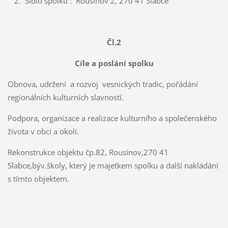
Sídlo spolku : Rousínov 2, 270 41 Slabce
Čl.2
Cíle a poslání spolku
Obnova, udržení a rozvoj vesnických tradic, pořádání
regionálních kulturních slavností.
Podpora, organizace a realizace kulturního a společenského
života v obci a okolí.
Rekonstrukce objektu čp.82, Rousínov,270 41
Slabce,býv.školy, který je majetkem spolku a další nakládání
s tímto objektem.