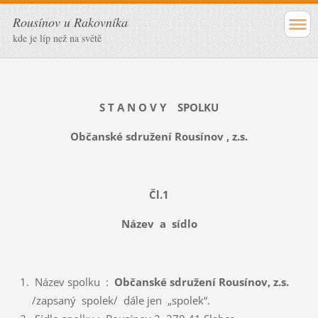
Rousínov u Rakovníka
kde je líp než na světě
S T A N O V Y
SPOLKU
Občanské sdružení Rousínov , z.s.
Čl.1
Název a sídlo
Název spolku :
Občanské sdružení Rousínov, z.s.
/zapsaný spolek/ dále jen „spolek“.