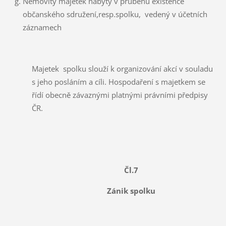
Nemovitý majetek nabytý v průběhu existence
občanského sdružení,resp.spolku, vedený v účetních
záznamech
Majetek spolku slouží k organizování akcí v souladu
s jeho posláním a cíli. Hospodaření s majetkem se
řídí obecně závaznými platnými právními předpisy
ČR.
Čl.7
Zánik spolku