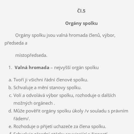
Čl.5
Orgány spolku
Orgány spolku jsou valná hromada členů, výbor,
předseda a
místopředseda.
Valná hromada
– nejvyšší orgán spolku
Tvoří ji všichni řádní členové spolku.
Schvaluje a mění stanovy spolku.
Volí a odvolává výbor spolku, rozhoduje o dalších
možných orgánech .
Může pověřit orgány spolku úkoly /v souladu s právním
řádem/.
Rozhoduje o přijetí uchazeče za člena spolku.