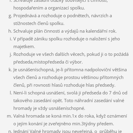
Schvaluje zásadní otázky související s činností,
hospodařením a organizací spolku.
Projednává a rozhoduje o podnětech, návrzích a
stížnostech členů spolku.
Schvaluje plán činnosti a výdajů na kalendářní rok.
V případě zániku spolku rozhoduje o naložení s jeho
majetkem.
Rozhoduje ve všech dalších věcech, pokud ji o to požádá
předseda,místopředseda či výbor.
Je usnášeníschopná, je-li přítomna nadpoloviční většina
všech členů a rozhoduje prostou většinou přítomných
členů, při rovnosti hlasů rozhoduje hlas předsedy.
Není-li schopná usnášení, svolá ji předseda do 7 dnů od
takového zasedání opět. Toto náhradní zasedání valné
hromady je vždy usnášeníschopné.
Valná hromada se koná min.1x do roka, když oznámení
o jejím konání je zveřejněno min.3týdny předem.
Jednání Valné hromady jsou neveřejná, o průběhu je