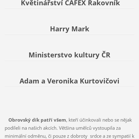
Květinářství CAFEX Rakovník
Harry Mark
Ministerstvo kultury ČR
Adam a Veronika Kurtovičovi
Obrovský dík patří všem
, kteří účinkovali nebo se nějak
podíleli na našich akcích. Většina umělců vystoupila za
minimální odměnu, či pouze z dobroty srdce a ze sympatií k