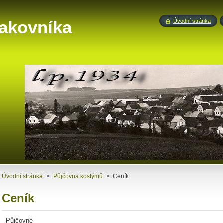
akovníka
Úvodní stránka
Úvodní stránka
>
Půjčovna kostýmů
>
Ceník
Ceník
Půjčovné