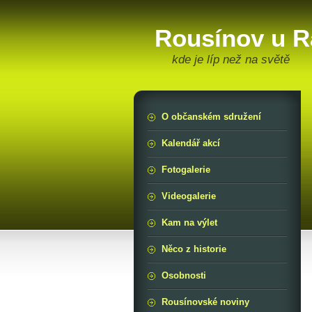
Rousínov u R
kde je líp než na světě
O občanském sdružení
Kalendář akcí
Fotogalerie
Videogalerie
Kam na výlet
Něco z historie
Osobnosti
Rousínovské noviny