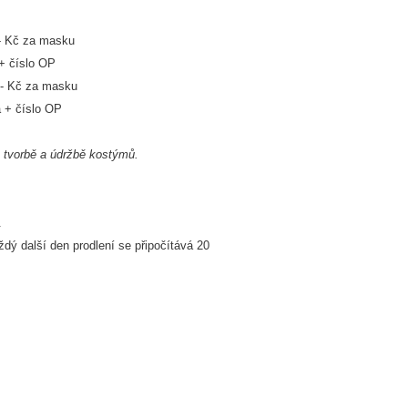
- Kč za masku
íslo OP
- Kč za masku
číslo OP
 tvorbě a údržbě kostýmů.
.
ždý další den prodlení se připočítává 20