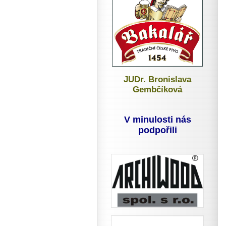
JUDr. Bronislava
Gembčíková
V minulosti nás
podpořili