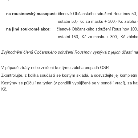
na rousínovský masopust:
členové Občanského sdružení Rousínov 50,
ostatní 50,- Kč za masku + 300,- Kč záloha + č
na jiné soukromé akce:
členové Občanského sdružení Rousínov 100,
ostatní 150,- Kč za masku + 300,- Kč záloha + 
Zvýhodnění členů Občanského sdružení Rousínov vyplývá z jejich účasti na
V případě ztráty nebo zničení kostýmu záloha propadá OSR.
Zkontrolujte, z kolika součástí se kostým skládá, a odevzdejte jej kompletní
Kostýmy se půjčují na týden (v pondělí vypůjčené se v pondělí vrací), za ka
Kč.