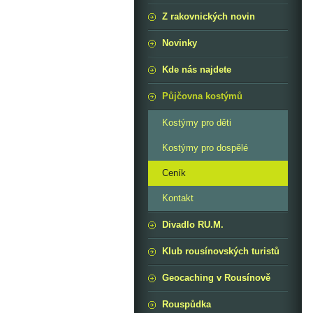
Z rakovnických novin
Novinky
Kde nás najdete
Půjčovna kostýmů
Kostýmy pro děti
Kostýmy pro dospělé
Ceník
Kontakt
Divadlo RU.M.
Klub rousínovských turistů
Geocaching v Rousínově
Rouspůdka