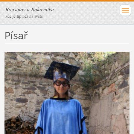
Rousínov u Rakovníka
kde je líp než na světě
Písař