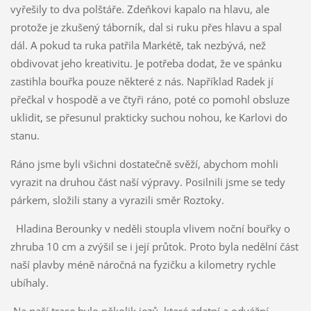
vyřešily to dva polštáře. Zdeňkovi kapalo na hlavu, ale
protože je zkušený táborník, dal si ruku přes hlavu a spal
dál. A pokud ta ruka patřila Markétě, tak nezbývá, než
obdivovat jeho kreativitu. Je potřeba dodat, že ve spánku
zastihla bouřka pouze některé z nás. Například Radek jí
přečkal v hospodě a ve čtyři ráno, poté co pomohl obsluze
uklidit, se přesunul prakticky suchou nohou, ke Karlovi do
stanu.
Ráno jsme byli všichni dostatečně svěží, abychom mohli
vyrazit na druhou část naší výpravy. Posilnili jsme se tedy
párkem, složili stany a vyrazili směr Roztoky.
Hladina Berounky v neděli stoupla vlivem noční bouřky o
zhruba 10 cm a zvýšil se i její průtok. Proto byla nedělní část
naší plavby méně náročná na fyzičku a kilometry rychle
ubíhaly.