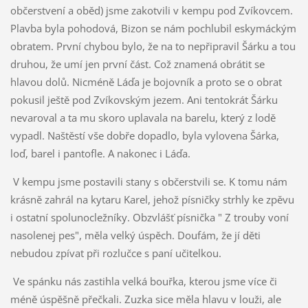
občerstvení a oběd) jsme zakotvili v kempu pod Zvíkovcem.
Plavba byla pohodová, Bizon se nám pochlubil eskymáckým
obratem. První chybou bylo, že na to nepřipravil Šárku a tou
druhou, že umí jen první část. Což znamená obrátit se
hlavou dolů. Nicméně Láďa je bojovník a proto se o obrat
pokusil ještě pod Zvíkovským jezem. Ani tentokrát Šárku
nevaroval a ta mu skoro uplavala na barelu, který z lodě
vypadl. Naštěstí vše dobře dopadlo, byla vylovena Šárka,
loď, barel i pantofle. A nakonec i Láďa.
V kempu jsme postavili stany s občerstvili se. K tomu nám
krásně zahrál na kytaru Karel, jehož písničky strhly ke zpěvu
i ostatní spolunocležníky. Obzvlášť písnička " Z trouby voní
nasolenej pes", měla velký úspěch. Doufám, že jí děti
nebudou zpívat při rozlučce s paní učitelkou.
Ve spánku nás zastihla velká bouřka, kterou jsme více či
méně úspěšně přečkali. Zuzka sice měla hlavu v louži, ale