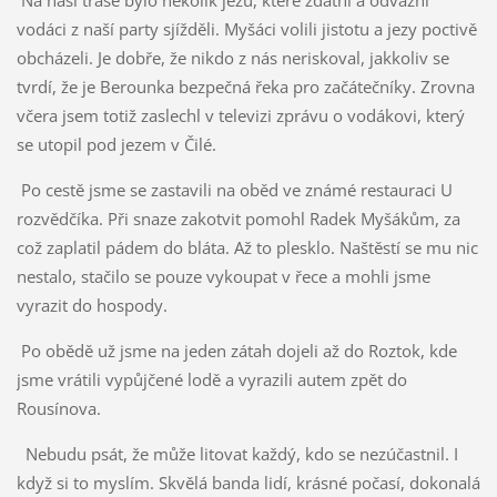
Na naší trase bylo několik jezů, které zdatní a odvážní
vodáci z naší party sjížděli. Myšáci volili jistotu a jezy poctivě
obcházeli. Je dobře, že nikdo z nás neriskoval, jakkoliv se
tvrdí, že je Berounka bezpečná řeka pro začátečníky. Zrovna
včera jsem totiž zaslechl v televizi zprávu o vodákovi, který
se utopil pod jezem v Čilé.
Po cestě jsme se zastavili na oběd ve známé restauraci U
rozvědčíka. Při snaze zakotvit pomohl Radek Myšákům, za
což zaplatil pádem do bláta. Až to plesklo. Naštěstí se mu nic
nestalo, stačilo se pouze vykoupat v řece a mohli jsme
vyrazit do hospody.
Po obědě už jsme na jeden zátah dojeli až do Roztok, kde
jsme vrátili vypůjčené lodě a vyrazili autem zpět do
Rousínova.
Nebudu psát, že může litovat každý, kdo se nezúčastnil. I
když si to myslím. Skvělá banda lidí, krásné počasí, dokonalá