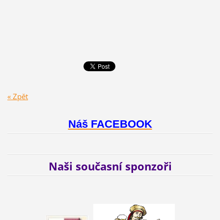
« Zpět
Náš FACEBOOK
Naši současní sponzoři