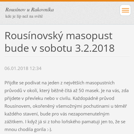
Rousínov u Rakovníka
kde je líp než na světě
Rousínovský masopust
bude v sobotu 3.2.2018
06.01.2018 12:34
Přijďte se podívat na jeden z největších masopustních
průvodů v okolí, který běžně čítá až 50 masek. Je na vás, zda
přijdete v převleku nebo v civilu. Každopádně průvod
Rousínovem, okořeněný všemožnými pochutinami u téměř
každého stavení, bude pro vás nezapomenutelným
zážitkem. I když já si z toho loňského pamatuji jen to, že se
mnou chodila gorila :-).