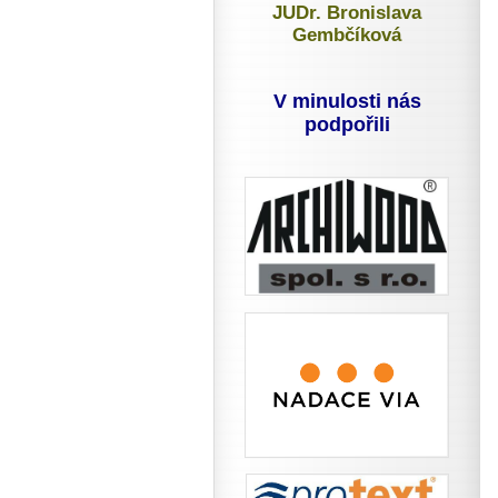
JUDr. Bronislava
Gembčíková
V minulosti nás
podpořili