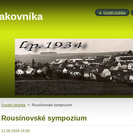
akovníka
Úvodní stránka
Úvodní stránka
>
Rousínovské sympozium
Rousínovské sympozium
12.08.2026 14:00