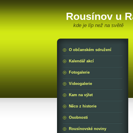
Rousínov u R
kde je líp než na světě
O občanském sdružení
Kalendář akcí
Fotogalerie
Videogalerie
Kam na výlet
Něco z historie
Osobnosti
Rousínovské noviny