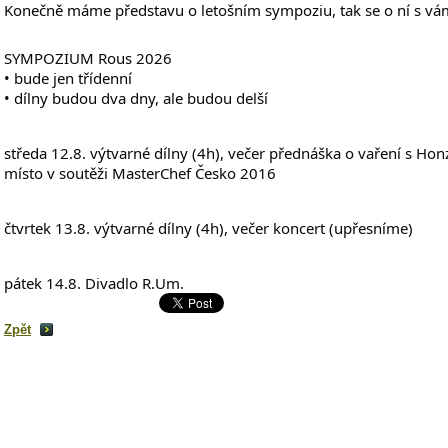
Konečně máme představu o letošním sympoziu, tak se o ní s v
SYMPOZIUM Rous 2026
• bude jen třídenní
• dílny budou dva dny, ale budou delší
středa 12.8. výtvarné dílny (4h), večer přednáška o vaření s Hon
místo v soutěži MasterChef Česko 2016
čtvrtek 13.8. výtvarné dílny (4h), večer koncert (upřesníme)
pátek 14.8. Divadlo R.Um.
Zpět