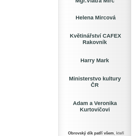
Mgr.Vláďa Mirc
Helena Mircová
Květinářství CAFEX
Rakovník
Harry Mark
Ministerstvo kultury
ČR
Adam a Veronika
Kurtovičovi
Obrovský dík patří všem
, kteří