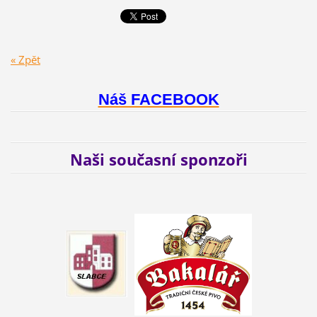
« Zpět
Náš FACEBOOK
Naši současní sponzoři