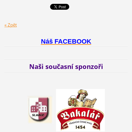
« Zpět
Náš FACEBOOK
Naši současní sponzoři