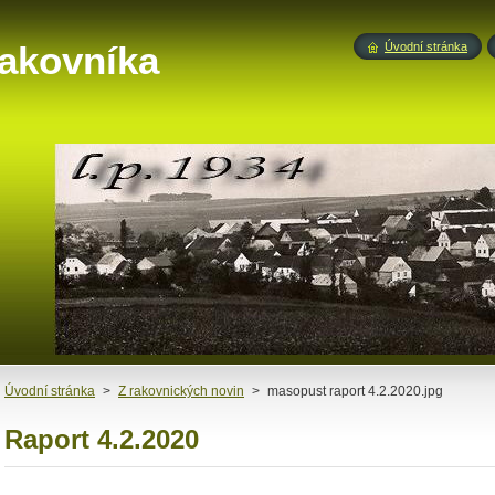
akovníka
Úvodní stránka
Úvodní stránka
>
Z rakovnických novin
>
masopust raport 4.2.2020.jpg
Raport 4.2.2020