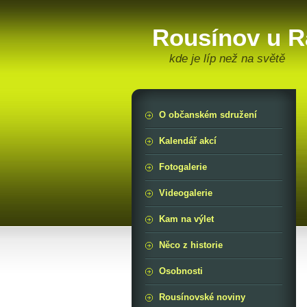
Rousínov u R
kde je líp než na světě
O občanském sdružení
Kalendář akcí
Fotogalerie
Videogalerie
Kam na výlet
Něco z historie
Osobnosti
Rousínovské noviny