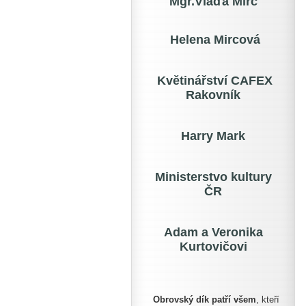
Mgr.Vláďa Mirc
Helena Mircová
Květinářství CAFEX
Rakovník
Harry Mark
Ministerstvo kultury
ČR
Adam a Veronika
Kurtovičovi
Obrovský dík patří všem
, kteří