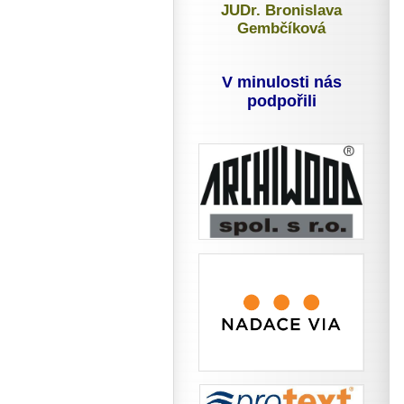
JUDr. Bronislava
Gembčíková
V minulosti nás
podpořili